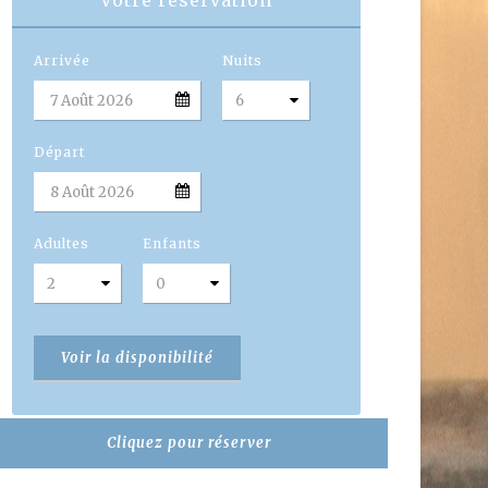
Votre réservation
Arrivée
Nuits
Départ
Adultes
Enfants
Cliquez pour réserver