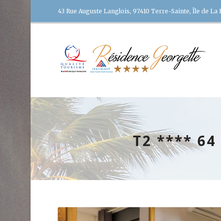
43 Rue Auguste Langlois, 97410 Terre-Sainte, Île de La
T2 **** 64