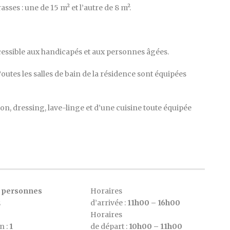
ses : une de 15 m² et l’autre de 8 m².
cessible aux handicapés et aux personnes âgées.
 Toutes les salles de bain de la résidence sont équipées
tion, dressing, lave-linge et d’une cuisine toute équipée
 personnes
Horaires
2
d’arrivée :
1
1h00 – 16h00
Horaires
n :
1
de départ :
10h00 – 11h00