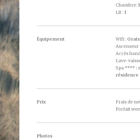
Chambre:
Lit :
1
Équipement
Wifi :
Gratu
Ascenseur 
Accès hand
Lave-vaisse
Spa ****
:
résidence
Prix
Frais de ne
Forfait we
Photos