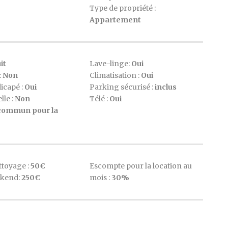
1
Type de propriété :
Appartement
it
Lave-linge:
Oui
:
Non
Climatisation :
Oui
icapé :
Oui
Parking sécurisé :
inclus
lle :
Non
Télé :
Oui
 commun pour la
ttoyage :
50€
Escompte pour la location au
ekend:
250€
mois :
30%